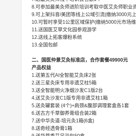
8.可参加最美灸师进阶培训考取中医艾灸师职业
9.可上架抖音/美团等线上公域引流(缴纳3000元
10.可暂时享受1公里区域保护(缴纳5000元市场维
11.送国医艾草文化园参观游学
12.送线上拓客爆粉系统
13.全国包邮
二、国医仲景艾灸标准店，合作套餐49900元
产品权益
1.送第五代AI全智能艾灸床2张
2.送三星灸床专用非遗艾柱5箱
3.送全智能明火净烟沙发C1版2台
4.送艾灸沙发C1版专用非遗艾柱1箱
5.送灸罐套装 (4个)+肩颈&腹部调理套盒各1套
6.送古方千草御养膏组合装2箱
7.送中华灸道-培元灸1箱(6盒)
8.送奇经透骨膏1箱
9.送华草香艾足浴包50盒