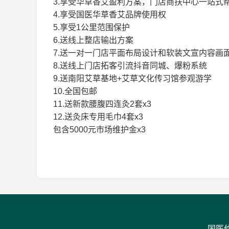
3.享受华草香艾盈利方案，门店商扶中心一站式
4.享受国医华草香艾品牌使用权
5.享受1公里范围保护
6.送线上整店输出方案
7.送一对一门店平面布局设计和软装文宣内容画
8.送线上门店拓客引流抖音同城、爆粉系统
9.送南阳艾草基地+艾草文化传习馆参观游学
10.全国包邮
11.送新款腰腹四连灸2套x3
12.送灸床专用毛巾4套x3
包含5000元市场维护金x3
国医