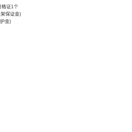
资格证1个
上架保证金)
护金)