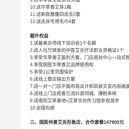
10.送华草香艾芽1箱
11.送新款腰腹四连灸2套
12.送灸床专用毛巾4套
额外权益
1.送最美灸师线下培训会1个名额
2.送人社厅颁发的中医艾灸疗法职业资格证1个
3.享受华草香艾盈利方案，门店商扶中心一站式
4.享受国医华草香艾品牌使用权
5.享受1公里范围保护
6.送线上整店输出方案
7.送一对一门店平面布局设计和软装文宣内容画
8.送线上门店拓客引流抖音同城、爆粉系统
9.送南阳艾草基地+艾草文化传习馆参观游学
10.全国包邮
三、国医仲景艾灸形象店，合作套餐147900元