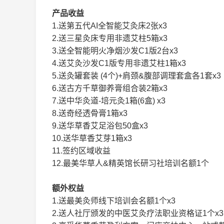
产品收益
1.送第五代AI全智能艾灸床2张x3
2.送三星灸床专用非遗艾柱5箱x3
3.送全智能明火净烟沙发C1版2台x3
4.送艾灸沙发C1版专用非遗艾柱1箱x3
5.送灸罐套装 (4个)+肩颈&腹部调理套盒各1套x3
6.送古方千草御养膏组合装2箱x3
7.送中华灸道-培元灸1箱(6盒) x3
8.送奇经透骨膏1箱x3
9.送华草香艾足浴包50盒x3
10.送华草香艾芽1箱x3
11.签约区域收益
12.最美华草人&精英馆长研习社培训名额1个
额外权益
1.送最美灸师线下培训会名额1个x3
2.送人社厅颁发的中医艾灸疗法职业资格证1个x3