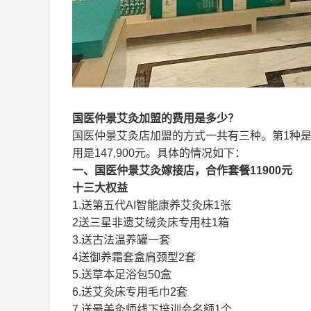
国医仲景艾灸加盟的费用是多少？
国医仲景艾灸店加盟的方式一共有三种。第1种是嫁
用是147,900元。具体的情况如下：
一、国医仲景艾灸嫁接店，合作套餐11900元
十三大权益
1.送第五代AI智能康养艾灸床1张
2送三星非遗艾绒灸床专用柱1箱
3.送古法温养罐一套
4送御养霜套盒肩颈型2套
5.送草本足浴包50盒
6.送艾灸床专用毛巾2套
7.送最美灸师线下培训会名额1个