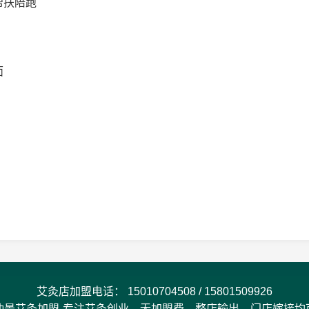
帮扶陪跑
面
艾灸店加盟电话：
15010704508
/
15801509926
仲景艾灸加盟-专注艾灸创业，无加盟费，整店输出、门店嫁接均