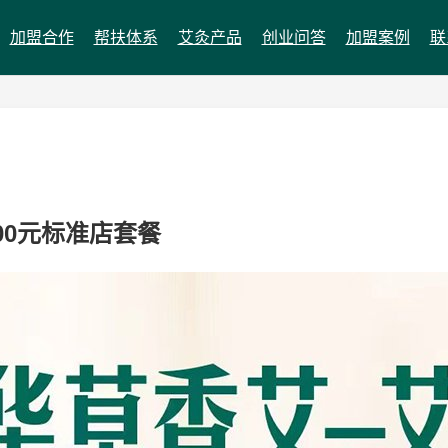
加盟合作
帮扶体系
艾灸产品
创业问答
加盟案例
联
00元标准店套餐