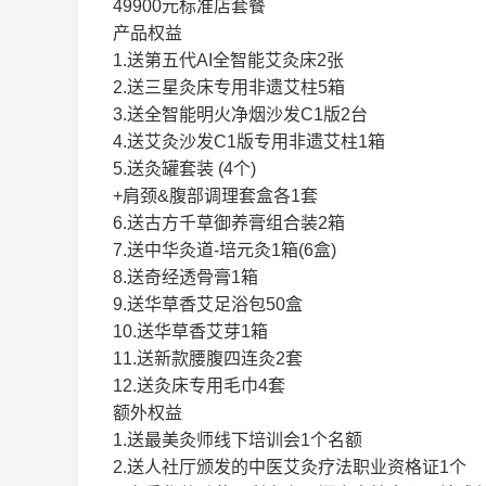
49900元标准店套餐
产品权益
1.送第五代AI全智能艾灸床2张
2.送三星灸床专用非遗艾柱5箱
3.送全智能明火净烟沙发C1版2台
4.送艾灸沙发C1版专用非遗艾柱1箱
5.送灸罐套装 (4个)
+肩颈&腹部调理套盒各1套
6.送古方千草御养膏组合装2箱
7.送中华灸道-培元灸1箱(6盒)
8.送奇经透骨膏1箱
9.送华草香艾足浴包50盒
10.送华草香艾芽1箱
11.送新款腰腹四连灸2套
12.送灸床专用毛巾4套
额外权益
1.送最美灸师线下培训会1个名额
2.送人社厅颁发的中医艾灸疗法职业资格证1个