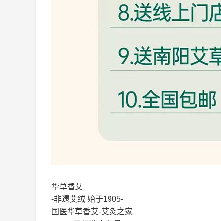
华草香艾
-非遗艾绒 始于1905-
国医华草香艾-艾灸之家