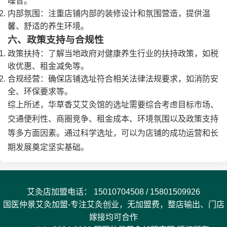
噪音。
内部氛围：注重店铺内部的装修设计和氛围营造，提供温
馨、舒适的养生环境。
六、政策支持与合规性
政策扶持：了解当地政府对健康养生行业的扶持政策，如税
收优惠、租金减免等。
合规经营：确保店铺选址符合相关法律法规要求，如消防安
全、环保要求等。
综上所述，华草香艾艾灸馆的选址需要综合考虑目标市场、
交通便利性、商圈竞争、租金成本、环境氛围以及政策支持
等多方面因素。通过科学选址，可以为店铺的成功运营和长
期发展奠定坚实基础。
艾灸店加盟电话：
15010704508
/
15801509926
国医仲景艾灸加盟-专注艾灸创业，无加盟费，整店输出、门店
嫁接均可合作